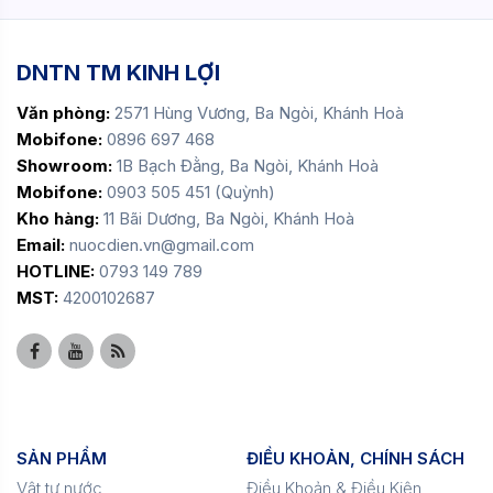
DNTN TM KINH LỢI
Văn phòng:
2571 Hùng Vương, Ba Ngòi, Khánh Hoà
Mobifone:
0896 697 468
Showroom:
1B Bạch Đằng, Ba Ngòi, Khánh Hoà
Mobifone:
0903 505 451 (Quỳnh)
Kho hàng:
11 Bãi Dương, Ba Ngòi, Khánh Hoà
Email:
nuocdien.vn@gmail.com
HOTLINE:
0793 149 789
MST:
4200102687
SẢN PHẨM
ĐIỀU KHOẢN, CHÍNH SÁCH
Vật tư nước
Điều Khoản & Điều Kiện