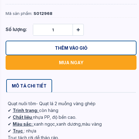
Mã sản phẩm:
S012968
Số lượng:
THÊM VÀO GIỎ
MUA NGAY
MÔ TẢ CHI TIẾT
Quạt nuôi tôm- Quạt lá 2 muỗng vàng ghép
✔
Trình trạng:
còn hàng
✔
Chất liệu
nhựa PP, độ bền cao.
✔
Màu sắc:
xanh ngọc,xanh dương,màu vàng
✔
Trục
: nhựa
Trục tách rời,dễ tháo ráp.