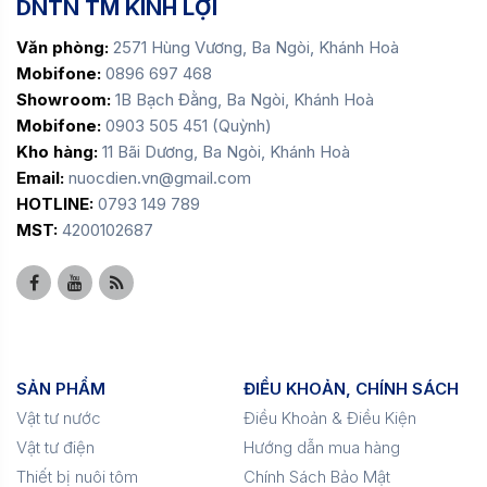
DNTN TM KINH LỢI
Văn phòng:
2571 Hùng Vương, Ba Ngòi, Khánh Hoà
Mobifone:
0896 697 468
Showroom:
1B Bạch Đằng, Ba Ngòi, Khánh Hoà
Mobifone:
0903 505 451 (Quỳnh)
Kho hàng:
11 Bãi Dương, Ba Ngòi, Khánh Hoà
Email:
nuocdien.vn@gmail.com
HOTLINE:
0793 149 789
MST:
4200102687
SẢN PHẨM
ĐIỀU KHOẢN, CHÍNH SÁCH
Vật tư nước
Điều Khoản & Điều Kiện
Vật tư điện
Hướng dẫn mua hàng
Thiết bị nuôi tôm
Chính Sách Bảo Mật