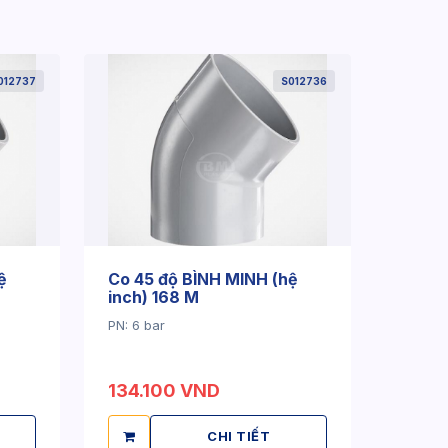
012737
S012736
ệ
Co 45 độ BÌNH MINH (hệ
inch) 168 M
PN: 6 bar
134.100 VND
CHI TIẾT