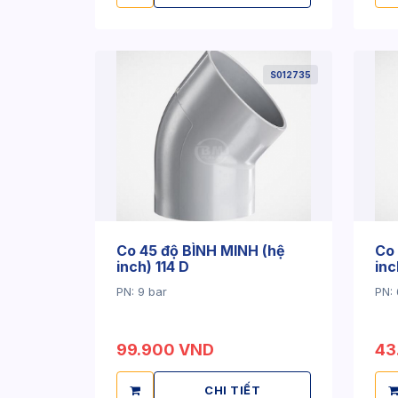
S012735
Co 45 độ BÌNH MINH (hệ
Co 
inch) 114 D
inc
PN: 9 bar
PN: 
99.900 VND
43
CHI TIẾT