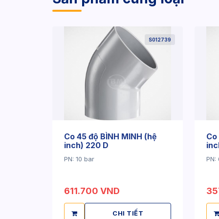
S012739
Co 45 độ BÌNH MINH (hệ
Co 
inch) 220 D
inc
PN: 10 bar
PN: 
611.700 VND
35
CHI TIẾT