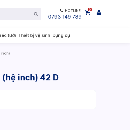
0
HOTLINE:
0793 149 789
Béc tưới
Thiết bị vệ sinh
Dụng cụ
inch)
(hệ inch) 42 D