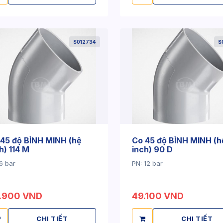
S012734
S
45 độ BÌNH MINH (hệ
Co 45 độ BÌNH MINH (h
h) 114 M
inch) 90 D
6 bar
PN: 12 bar
.900 VND
49.100 VND
CHI TIẾT
CHI TIẾT