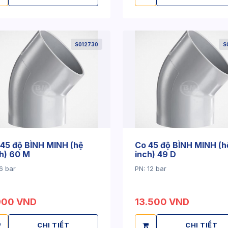
S012730
S
45 độ BÌNH MINH (hệ
Co 45 độ BÌNH MINH (h
h) 60 M
inch) 49 D
6 bar
PN: 12 bar
900 VND
13.500 VND
CHI TIẾT
CHI TIẾT