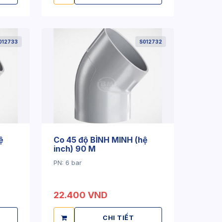
012733
S012732
ệ
Co 45 độ BÌNH MINH (hệ
inch) 90 M
PN: 6 bar
22.400 VND
CHI TIẾT