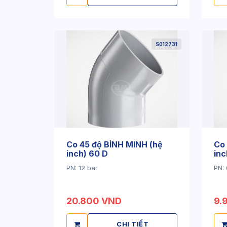
S012731
Co 45 độ BÌNH MINH (hệ
Co 
inch) 60 D
inc
PN: 12 bar
PN: 
20.800 VND
9.
CHI TIẾT