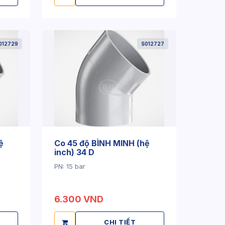
012729
S012727
ệ
Co 45 độ BÌNH MINH (hệ
inch) 34 D
PN: 15 bar
6.300 VND
CHI TIẾT