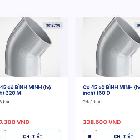
S012738
S
45 độ BÌNH MINH (hệ
Co 45 độ BÌNH MINH (h
h) 220 M
inch) 168 D
6 bar
PN: 9 bar
7.300 VND
338.600 VND
CHI TIẾT
CHI TIẾT