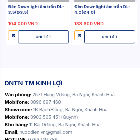
Đèn Downlight âm trần DL-
Đèn Downlight âm trần DL-
3.5(Ø3.5)
4.0(Ø4.0)
104.000 VND
138.600 VND
CHI TIẾT
CHI TIẾT
DNTN TM KINH LỢI
Văn phòng:
2571 Hùng Vương, Ba Ngòi, Khánh Hoà
Mobifone:
0896 697 468
Showroom:
1B Bạch Đằng, Ba Ngòi, Khánh Hoà
Mobifone:
0903 505 451 (Quỳnh)
Kho hàng:
11 Bãi Dương, Ba Ngòi, Khánh Hoà
Email:
nuocdien.vn@gmail.com
HOTLINE:
0793 149 789