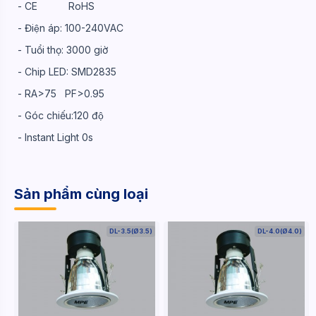
- CE RoHS
- Điện áp: 100-240VAC
- Tuổi thọ: 3000 giờ
- Chip LED: SMD2835
- RA>75 PF>0.95
- Góc chiếu:120 độ
- Instant Light 0s
Sản phẩm cùng loại
DL-3.5(Ø3.5)
DL-4.0(Ø4.0)