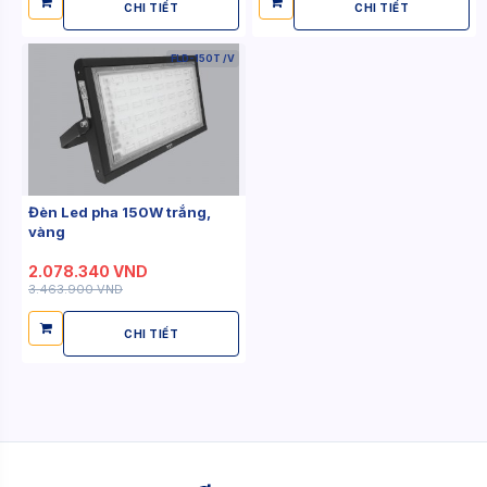
CHI TIẾT
CHI TIẾT
FLD-150T /V
Đèn Led pha 150W trắng,
vàng
2.078.340 VND
3.463.900 VND
CHI TIẾT