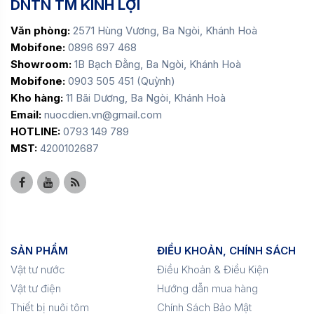
DNTN TM KINH LỢI
Văn phòng:
2571 Hùng Vương, Ba Ngòi, Khánh Hoà
Mobifone:
0896 697 468
Showroom:
1B Bạch Đằng, Ba Ngòi, Khánh Hoà
Mobifone:
0903 505 451 (Quỳnh)
Kho hàng:
11 Bãi Dương, Ba Ngòi, Khánh Hoà
Email:
nuocdien.vn@gmail.com
HOTLINE:
0793 149 789
MST:
4200102687
SẢN PHẨM
ĐIỀU KHOẢN, CHÍNH SÁCH
Vật tư nước
Điều Khoản & Điều Kiện
Vật tư điện
Hướng dẫn mua hàng
Thiết bị nuôi tôm
Chính Sách Bảo Mật