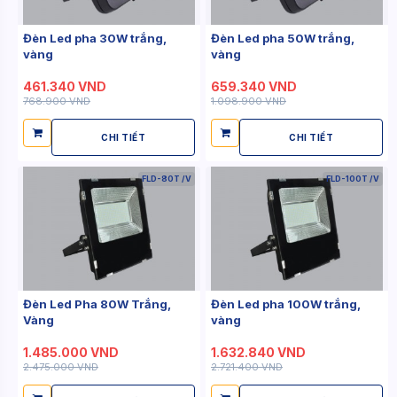
Đèn Led pha 30W trắng,
Đèn Led pha 50W trắng,
vàng
vàng
461.340 VND
659.340 VND
768.900 VND
1.098.900 VND
CHI TIẾT
CHI TIẾT
FLD-80T /V
FLD-100T /V
Đèn Led Pha 80W Trắng,
Đèn Led pha 100W trắng,
Vàng
vàng
1.485.000 VND
1.632.840 VND
2.475.000 VND
2.721.400 VND