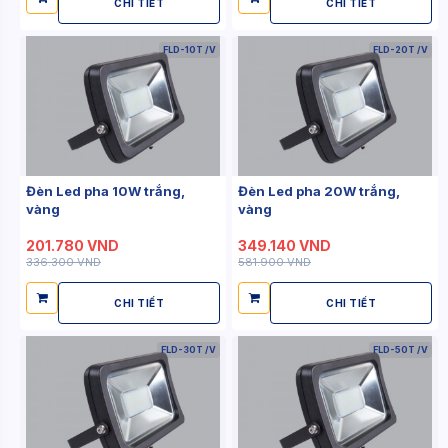
CHI TIẾT
CHI TIẾT
FLD-10T /V
FLD-20T /V
Đèn Led pha 10W trắng,
Đèn Led pha 20W trắng,
vàng
vàng
201.780 VND
349.140 VND
336.300 VND
581.900 VND
CHI TIẾT
CHI TIẾT
FLD-30T /V
FLD-50T /V