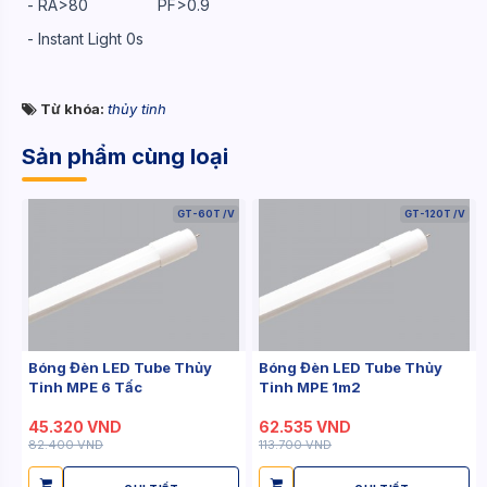
- RA>80 PF>0.9
- Instant Light 0s
Từ khóa:
thủy tinh
Sản phẩm cùng loại
GT-60T /V
GT-120T /V
Bóng Đèn LED Tube Thủy
Bóng Đèn LED Tube Thủy
Tinh MPE 6 Tấc
Tinh MPE 1m2
45.320 VND
62.535 VND
82.400 VND
113.700 VND