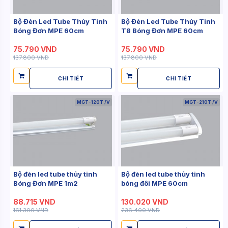
Bộ Đèn Led Tube Thủy Tinh
Bộ Đèn Led Tube Thủy Tinh
Bóng Đơn MPE 60cm
T8 Bóng Đơn MPE 60cm
75.790 VND
75.790 VND
137.800 VND
137.800 VND
CHI TIẾT
CHI TIẾT
MGT-120T /V
MGT-210T /V
Bộ đèn led tube thủy tinh
Bộ đèn led tube thủy tinh
Bóng Đơn MPE 1m2
bóng đôi MPE 60cm
88.715 VND
130.020 VND
161.300 VND
236.400 VND