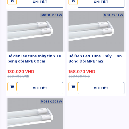
CHI TIẾT
CHI TIẾT
MGT8-210T /V
MGT-220T /V
Bộ đèn led tube thủy tinh T8
Bộ Đèn Led Tube Thủy Tinh
bóng đôi MPE 60cm
Bóng Đôi MPE 1m2
130.020 VND
158.070 VND
236.400 VND
287.400 VND
CHI TIẾT
CHI TIẾT
MGT8-220T /V