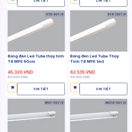
CHI TIẾT
CHI TIẾT
GT8-60T /V
GT8-120T /V
Bóng đèn Led Tube thủy tinh
Bóng đèn Led Tube Thủy
T8 MPE 60cm
Tinh T8 MPE 1m2
45.320 VND
62.535 VND
82.400 VND
113.700 VND
CHI TIẾT
CHI TIẾT
MGT-110T /V
MGT8-110T /V