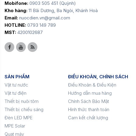
Mobifone:
0903 505 451 (Quỳnh)
Kho hàng:
11 Bãi Dương, Ba Ngòi, Khánh Hoà
Email:
nuocdien.vn@gmail.com
HOTLINE:
0793 149 789
MST:
4200102687
SẢN PHẨM
ĐIỀU KHOẢN, CHÍNH SÁCH
Vật tư nước
Điều Khoản & Điều Kiện
Vật tư điện
Hướng dẫn mua hàng
Thiết bị nuôi tôm
Chính Sách Bảo Mật
Thiết bị chiếu sáng
Hình thức thanh toán
Đèn LED MPE
Cam kết chất lượng
MPE Solar
Quạt máy