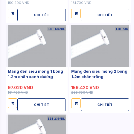
150.200 VND
161.700 VND
CHI TIẾT
CHI TIẾT
EBT 136/BL
EBT 236
Máng đèn siêu mỏng 1 bóng
Máng đèn siêu mỏng 2 bóng
1.2m chân xanh dương
1.2m chân trắng
97.020 VND
159.420 VND
161.700 VND
265.700 VND
CHI TIẾT
CHI TIẾT
EBT 236/BL