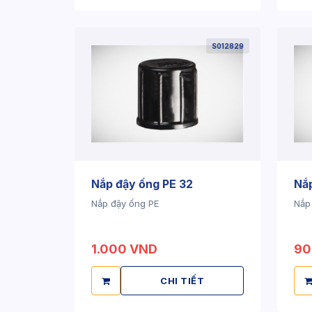
S012829
Nắp đậy ống PE 32
Nắp
Nắp đậy ống PE
Nắp
1.000 VND
90
CHI TIẾT