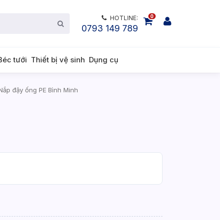
0
HOTLINE:
0793 149 789
Béc tưới
Thiết bị vệ sinh
Dụng cụ
ắp đậy ống PE Bình Minh