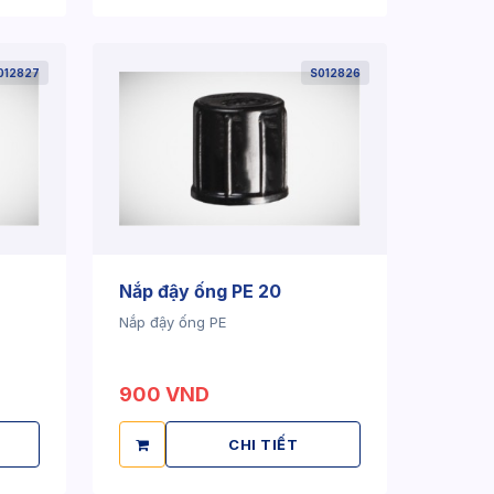
012827
S012826
Nắp đậy ống PE 20
Nắp đậy ống PE
900 VND
CHI TIẾT