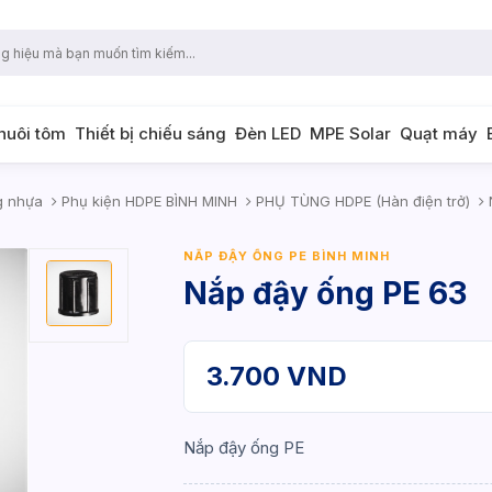
 nuôi tôm
Thiết bị chiếu sáng
Đèn LED
MPE Solar
Quạt máy
g nhựa
Phụ kiện HDPE BÌNH MINH
PHỤ TÙNG HDPE (Hàn điện trở)
N
NẮP ĐẬY ỐNG PE BÌNH MINH
Nắp đậy ống PE 63
3.700 VND
Nắp đậy ống PE