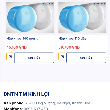
S012816
S003238
Nắp khóa 140 mỏng
Nắp khóa 110 dày
45.100 VND
59.700 VND
CHI TIẾT
CHI TIẾT
DNTN TM KINH LỢI
Văn phòng:
2571 Hùng Vương, Ba Ngòi, Khánh Hoà
Mobifone:
0896 697 468