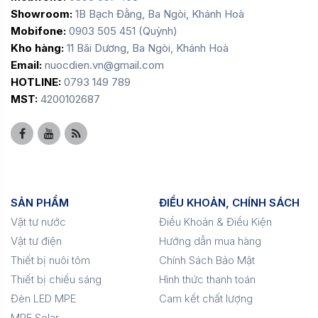
Showroom:
1B Bạch Đằng, Ba Ngòi, Khánh Hoà
Mobifone:
0903 505 451 (Quỳnh)
Kho hàng:
11 Bãi Dương, Ba Ngòi, Khánh Hoà
Email:
nuocdien.vn@gmail.com
HOTLINE:
0793 149 789
MST:
4200102687
SẢN PHẨM
ĐIỀU KHOẢN, CHÍNH SÁCH
Vật tư nước
Điều Khoản & Điều Kiện
Vật tư điện
Hướng dẫn mua hàng
Thiết bị nuôi tôm
Chính Sách Bảo Mật
Thiết bị chiếu sáng
Hình thức thanh toán
Đèn LED MPE
Cam kết chất lượng
MPE Solar