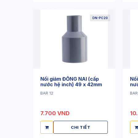
DN-PC20
Nối giảm ĐỒNG NAI (cấp
Nối
nước hệ inch) 49 x 42mm
nư
BAR 12
BAR
7.700 VND
10
CHI TIẾT