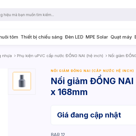
 nuôi tôm
Thiết bị chiếu sáng
Đèn LED
MPE Solar
Quạt máy
g nhựa
Phụ kiện uPVC cấp nước ĐỒNG NAI (hệ inch)
Nối giảm ĐỒNG
NỐI GIẢM ĐỒNG NAI (CẤP NƯỚC HỆ INCH)
Nối giảm ĐỒNG NAI 
x 168mm
Giá đang cập nhật
BAR 12