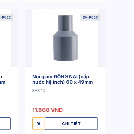
N-PC22
DN-PC23
p
Nối giảm ĐỒNG NAI (cấp
2mm
nước hệ inch) 60 x 49mm
BAR 12
11.600 VND
CHI TIẾT