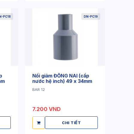
N-PC18
DN-PC19
p
Nối giảm ĐỒNG NAI (cấp
mm
nước hệ inch) 49 x 34mm
BAR 12
7.200 VND
CHI TIẾT