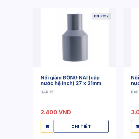
DN-PC12
Nối giảm ĐỒNG NAI (cấp
Nối
nước hệ inch) 27 x 21mm
nướ
BAR 15
BAR
2.400 VND
3.
CHI TIẾT