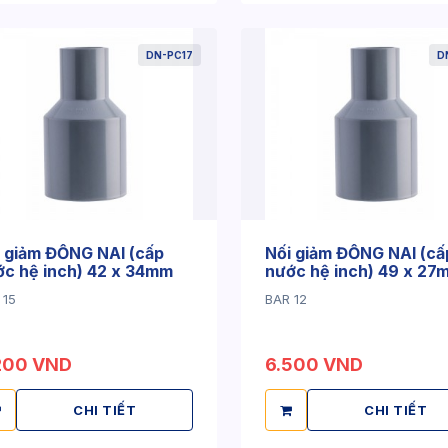
DN-PC17
D
 giảm ĐỒNG NAI (cấp
Nối giảm ĐỒNG NAI (cấ
c hệ inch) 42 x 34mm
nước hệ inch) 49 x 27
 15
BAR 12
200 VND
6.500 VND
CHI TIẾT
CHI TIẾT