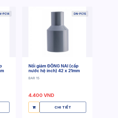
N-PC14
DN-PC15
p
Nối giảm ĐỒNG NAI (cấp
mm
nước hệ inch) 42 x 21mm
BAR 15
4.400 VND
CHI TIẾT