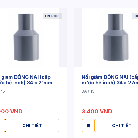
DN-PC13
D
 giảm ĐỒNG NAI (cấp
Nối giảm ĐỒNG NAI (cấ
c hệ inch) 34 x 21mm
nước hệ inch) 34 x 27
 15
BAR 15
000 VND
3.400 VND
CHI TIẾT
CHI TIẾT