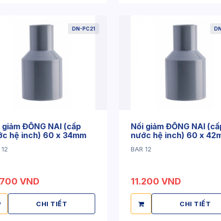
DN-PC21
D
 giảm ĐỒNG NAI (cấp
Nối giảm ĐỒNG NAI (cấ
ớc hệ inch) 60 x 34mm
nước hệ inch) 60 x 4
 12
BAR 12
.700 VND
11.200 VND
CHI TIẾT
CHI TIẾT