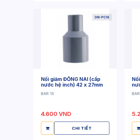
DN-PC16
Nối giảm ĐỒNG NAI (cấp
Nối
nước hệ inch) 42 x 27mm
nướ
BAR 15
BAR
4.600 VND
5.
CHI TIẾT