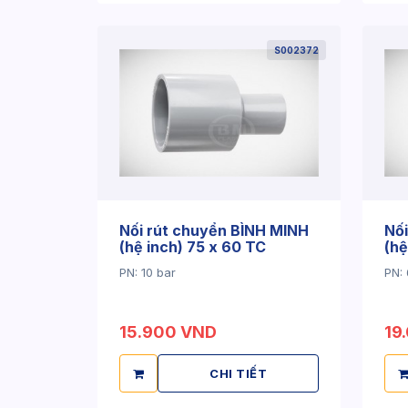
S002372
Nối rút chuyển BÌNH MINH
Nối
(hệ inch) 75 x 60 TC
(hệ
PN: 10 bar
PN: 
15.900 VND
19
CHI TIẾT