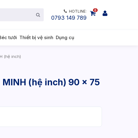
0
HOTLINE:
0793 149 789
Béc tưới
Thiết bị vệ sinh
Dụng cụ
H (hệ inch)
 MINH (hệ inch) 90 x 75