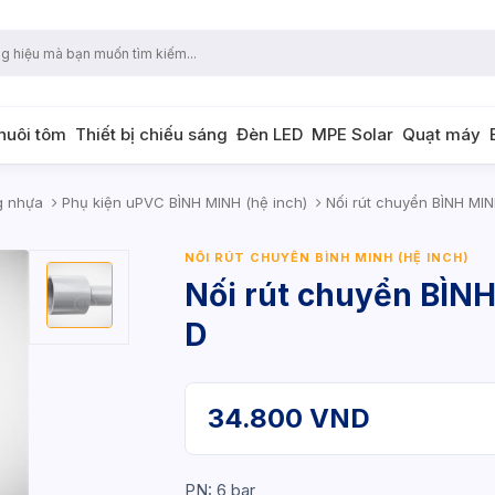
 nuôi tôm
Thiết bị chiếu sáng
Đèn LED
MPE Solar
Quạt máy
g nhựa
Phụ kiện uPVC BÌNH MINH (hệ inch)
Nối rút chuyển BÌNH MIN
NỐI RÚT CHUYỂN BÌNH MINH (HỆ INCH)
Nối rút chuyển BÌNH
D
34.800 VND
PN: 6 bar