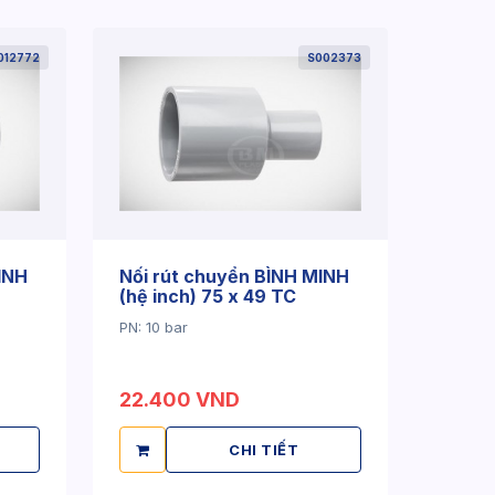
012772
S002373
INH
Nối rút chuyển BÌNH MINH
(hệ inch) 75 x 49 TC
PN: 10 bar
22.400 VND
CHI TIẾT