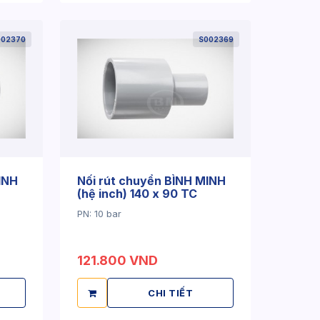
002370
S002369
INH
Nối rút chuyển BÌNH MINH
(hệ inch) 140 x 90 TC
PN: 10 bar
121.800 VND
CHI TIẾT