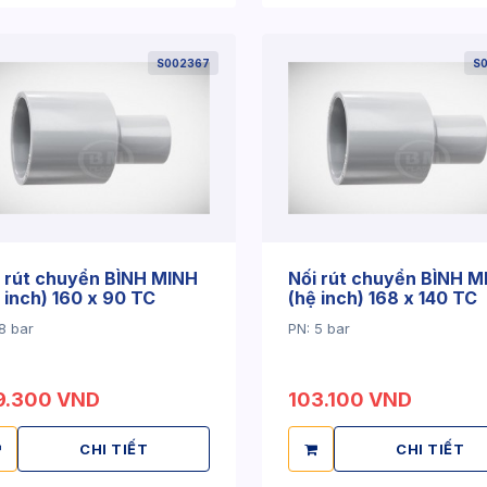
S002367
S
 rút chuyển BÌNH MINH
Nối rút chuyển BÌNH M
 inch) 160 x 90 TC
(hệ inch) 168 x 140 TC
8 bar
PN: 5 bar
9.300 VND
103.100 VND
CHI TIẾT
CHI TIẾT