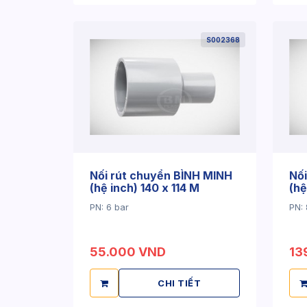
S002368
Nối rút chuyển BÌNH MINH
Nối
(hệ inch) 140 x 114 M
(hệ
PN: 6 bar
PN: 
55.000 VND
13
CHI TIẾT