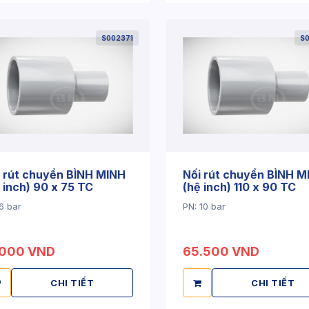
S002371
S
 rút chuyển BÌNH MINH
Nối rút chuyển BÌNH M
 inch) 90 x 75 TC
(hệ inch) 110 x 90 TC
6 bar
PN: 10 bar
.000 VND
65.500 VND
CHI TIẾT
CHI TIẾT