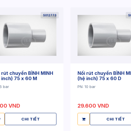
S012773
S
 rút chuyển BÌNH MINH
Nối rút chuyển BÌNH M
 inch) 75 x 60 M
(hệ inch) 75 x 60 D
6 bar
PN: 10 bar
800 VND
29.600 VND
CHI TIẾT
CHI TIẾT