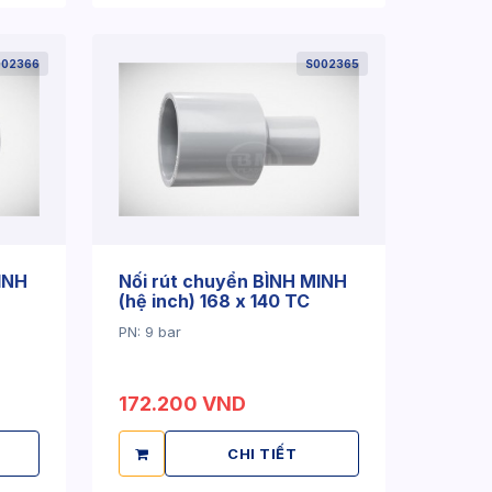
002366
S002365
INH
Nối rút chuyển BÌNH MINH
(hệ inch) 168 x 140 TC
PN: 9 bar
172.200 VND
CHI TIẾT