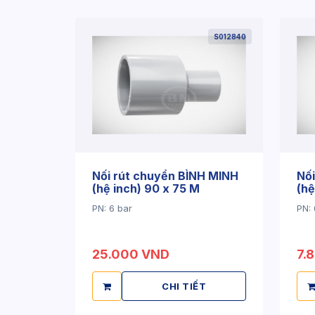
S012840
Nối rút chuyển BÌNH MINH
Nối
(hệ inch) 90 x 75 M
(hệ
PN: 6 bar
PN: 
25.000 VND
7.
CHI TIẾT