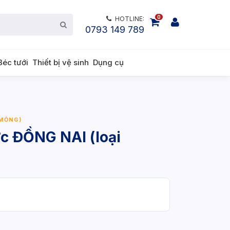
0
HOTLINE:
0793 149 789
Béc tưới
Thiết bị vệ sinh
Dụng cụ
 MỎNG)
c ĐỒNG NAI (loại