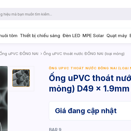
 nuôi tôm
Thiết bị chiếu sáng
Đèn LED
MPE Solar
Quạt máy
Ống uPVC ĐỒNG NAI
Ống uPVC thoát nước ĐỒNG NAI (loại mỏng)
ỐNG UPVC THOÁT NƯỚC ĐỒNG NAI (LOẠI
Ống uPVC thoát nướ
mỏng) D49 x 1.9mm
Giá đang cập nhật
BAR 9