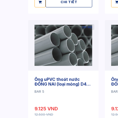
CHI TIẾT
DN-M9
Ống uPVC thoát nước
Ốn
ĐỒNG NAI (loại mỏng) D42
ĐỒN
x 1.4mm
x 
BAR 5
BAR
9.125 VND
9.
12.500 VND
12.