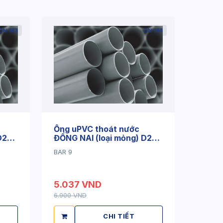
DN-M3
DN-M4
Ống uPVC thoát nước
D27
ĐỒNG NAI (loại mỏng) D27
x 1.4mm
BAR 9
5.037 VND
6.900 VND
CHI TIẾT