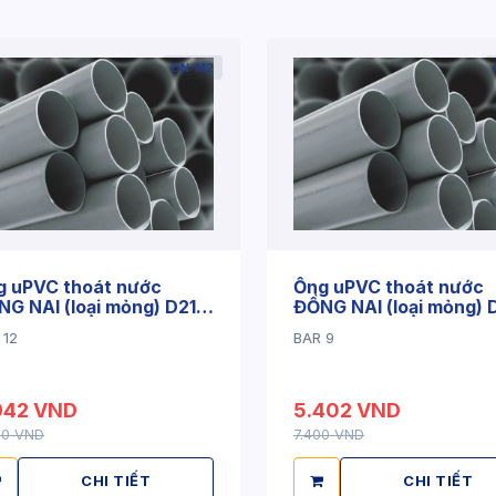
DN-M2
g uPVC thoát nước
Ống uPVC thoát nước
G NAI (loại mỏng) D21 x
ĐỒNG NAI (loại mỏng) 
4mm
x 1.3mm
 12
BAR 9
942 VND
5.402 VND
00 VND
7.400 VND
CHI TIẾT
CHI TIẾT