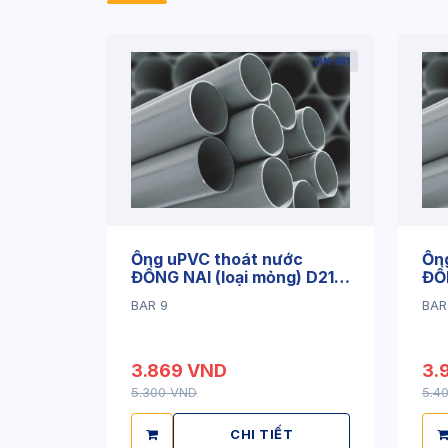
DN-M1
Ống uPVC thoát nước
Ốn
ĐỒNG NAI (loại mỏng) D21 x
ĐỒN
1.2mm
1.
BAR 9
BAR
3.869 VND
3.
5.300 VND
5.4
CHI TIẾT