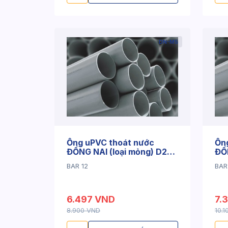
DN-M5
Ống uPVC thoát nước
Ốn
ĐỒNG NAI (loại mỏng) D27
ĐỒN
x 1.6mm
x 
BAR 12
BAR
6.497 VND
7.
8.900 VND
10.