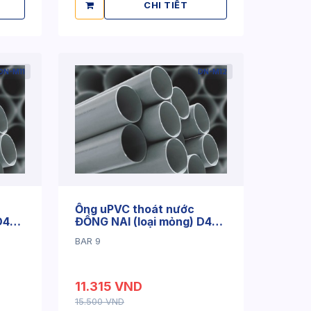
CHI TIẾT
DN-M11
DN-M12
Ống uPVC thoát nước
D42
ĐỒNG NAI (loại mỏng) D42
x 2.0mm
BAR 9
11.315 VND
15.500 VND