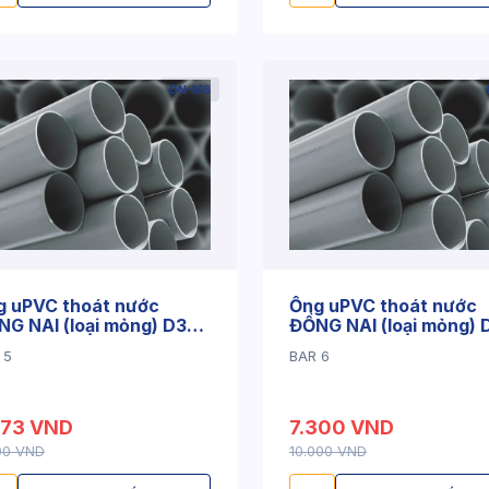
DN-M6
g uPVC thoát nước
Ống uPVC thoát nước
G NAI (loại mỏng) D34
ĐỒNG NAI (loại mỏng) 
1.4mm
x 1.6mm
 5
BAR 6
373 VND
7.300 VND
100 VND
10.000 VND