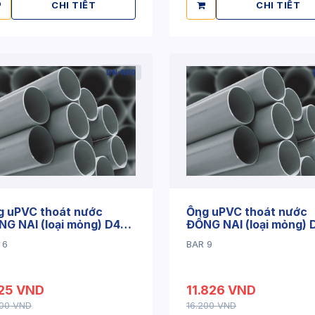
CHI TIẾT
CHI TIẾT
DN-M10
g uPVC thoát nước
Ống uPVC thoát nước
G NAI (loại mỏng) D42
ĐỒNG NAI (loại mỏng) 
1.6mm
x 1.8mm
 6
BAR 9
125 VND
11.826 VND
500 VND
16.200 VND