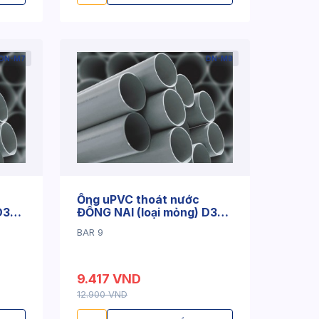
DN-M7
DN-M8
Ống uPVC thoát nước
D34
ĐỒNG NAI (loại mỏng) D34
x 1.8mm
BAR 9
9.417 VND
12.900 VND