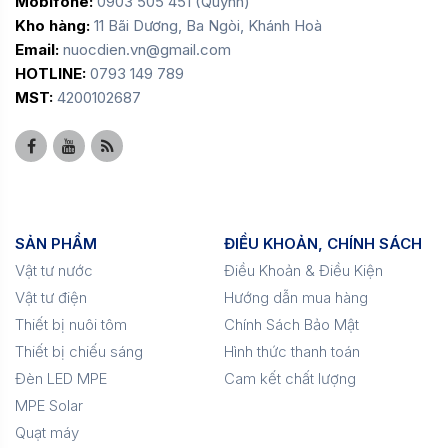
Mobifone:
0903 505 451 (Quỳnh)
Kho hàng:
11 Bãi Dương, Ba Ngòi, Khánh Hoà
Email:
nuocdien.vn@gmail.com
HOTLINE:
0793 149 789
MST:
4200102687
SẢN PHẨM
ĐIỀU KHOẢN, CHÍNH SÁCH
Vật tư nước
Điều Khoản & Điều Kiện
Vật tư điện
Hướng dẫn mua hàng
Thiết bị nuôi tôm
Chính Sách Bảo Mật
Thiết bị chiếu sáng
Hình thức thanh toán
Đèn LED MPE
Cam kết chất lượng
MPE Solar
Quạt máy