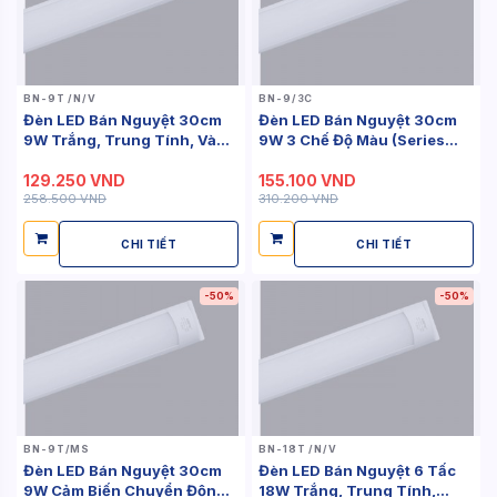
BN-9T /N/V
BN-9/3C
Đèn LED Bán Nguyệt 30cm
Đèn LED Bán Nguyệt 30cm
9W Trắng, Trung Tính, Vàng
9W 3 Chế Độ Màu (Series
(Series...
BN)
129.250 VND
155.100 VND
258.500 VND
310.200 VND
CHI TIẾT
CHI TIẾT
-50%
-50%
BN-9T/MS
BN-18T /N/V
Đèn LED Bán Nguyệt 30cm
Đèn LED Bán Nguyệt 6 Tấc
9W Cảm Biến Chuyển Động
18W Trắng, Trung Tính,