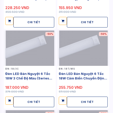
(Series BN)
Vàng (Series...
228.250 VND
155.950 VND
456.500 VND
311.900 VND
CHI TIẾT
CHI TIẾT
-50%
-50%
BN-18/3C
BN-18T/MS
Đèn LED Bán Nguyệt 6 Tấc
Đèn LED Bán Nguyệt 6 Tấc
18W 3 Chế Độ Màu (Series
18W Cảm Biến Chuyển Động
BN)
(Series...
187.000 VND
255.750 VND
374.000 VND
511.500 VND
CHI TIẾT
CHI TIẾT