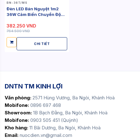
BN-36T/MS
Đèn LED Bán Nguyệt 1m2
36W Cảm Biến Chuyển Động
(Series BN)
382.250 VND
764.500 VND
CHI TIẾT
DNTN TM KINH LỢI
Văn phòng:
2571 Hùng Vương, Ba Ngòi, Khánh Hoà
Mobifone:
0896 697 468
Showroom:
1B Bạch Đằng, Ba Ngòi, Khánh Hoà
Mobifone:
0903 505 451 (Quỳnh)
Kho hàng:
11 Bãi Dương, Ba Ngòi, Khánh Hoà
Email:
nuocdien.vn@gmail.com