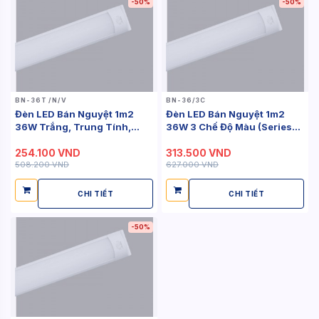
-50%
-50%
BN-36T /N/V
BN-36/3C
Đèn LED Bán Nguyệt 1m2
Đèn LED Bán Nguyệt 1m2
36W Trắng, Trung Tính,
36W 3 Chế Độ Màu (Series
Vàng (Series...
BN)
254.100 VND
313.500 VND
508.200 VND
627.000 VND
CHI TIẾT
CHI TIẾT
-50%