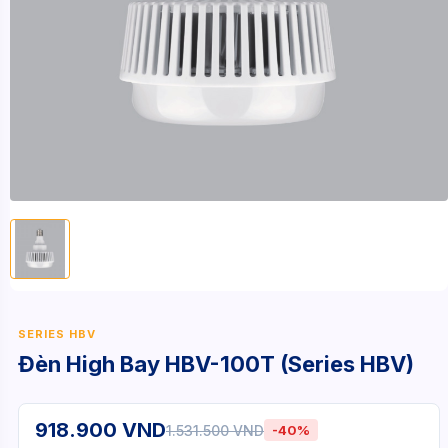
SERIES HBV
Đèn High Bay HBV-100T (Series HBV)
918.900 VND
1.531.500 VND
-40%