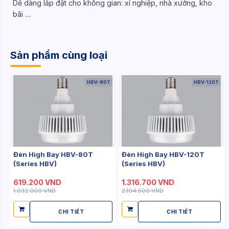
Dễ dàng lắp đặt cho không gian: xí nghiệp, nhà xưởng, kho
bãi ....
Sản phẩm cùng loại
HBV-80T
HBV-120T
Đèn High Bay HBV-80T
Đèn High Bay HBV-120T
(Series HBV)
(Series HBV)
619.200 VND
1.316.700 VND
1.032.000 VND
2.194.500 VND
CHI TIẾT
CHI TIẾT