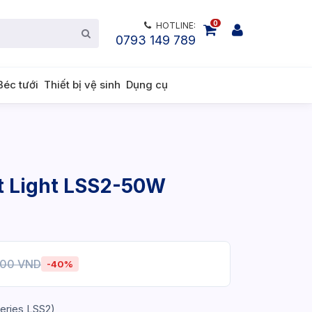
0
HOTLINE:
0793 149 789
Béc tưới
Thiết bị vệ sinh
Dụng cụ
et Light LSS2-50W
700 VND
-40%
eries LSS2)