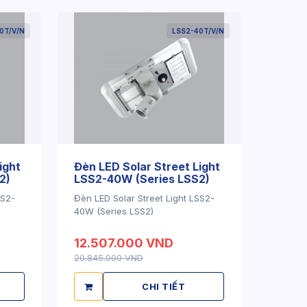
0T/V/N
LSS2-40T/V/N
ight
Đèn LED Solar Street Light
2)
LSS2-40W (Series LSS2)
SS2-
Đèn LED Solar Street Light LSS2-
40W (Series LSS2)
12.507.000 VND
20.845.000 VND
CHI TIẾT