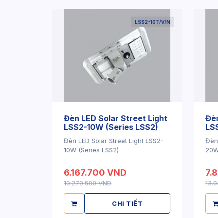
LSS2-10T/V/N
Đèn LED Solar Street Light
Đèn
LSS2-10W (Series LSS2)
LS
Đèn LED Solar Street Light LSS2-
Đèn 
10W (Series LSS2)
20W
6.167.700 VND
7.
10.279.500 VND
13.
CHI TIẾT