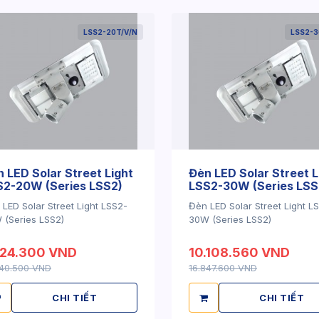
LSS2-20T/V/N
LSS2-3
 LED Solar Street Light
Đèn LED Solar Street L
S2-20W (Series LSS2)
LSS2-30W (Series LSS
LED Solar Street Light LSS2-
Đèn LED Solar Street Light L
 (Series LSS2)
30W (Series LSS2)
824.300 VND
10.108.560 VND
040.500 VND
16.847.600 VND
CHI TIẾT
CHI TIẾT