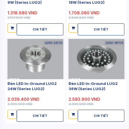
9W (Series LUG2)
18W (Series LUG2)
1.318.680 VND
1.708.080 VND
2.197.800 VND
2.846.800 VND
CHI TIẾT
CHI TIẾT
LUG2-24T/V
LUG2-36T/V
Đèn LED In-Ground LUG2
Đèn LED In-Ground LUG2
24W (Series LUG2)
36W (Series LUG2)
2.039.400 VND
2.583.900 VND
3.399.000 VND
4.306.500 VND
CHI TIẾT
CHI TIẾT