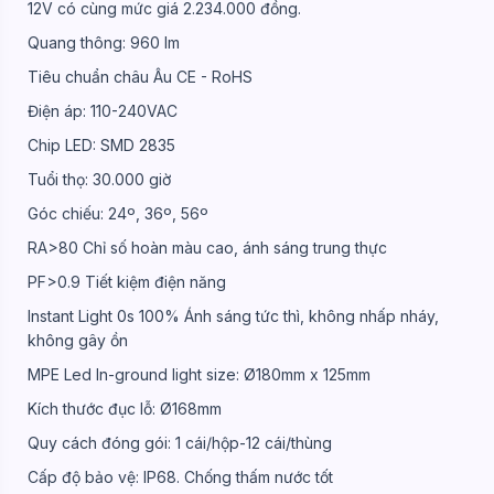
12V có cùng mức giá 2.234.000 đồng.
Quang thông: 960 lm
Tiêu chuẩn châu Âu CE - RoHS
Điện áp: 110-240VAC
Chip LED: SMD 2835
Tuổi thọ: 30.000 giờ
Góc chiếu: 24º, 36º, 56º
RA>80 Chỉ số hoàn màu cao, ánh sáng trung thực
PF>0.9 Tiết kiệm điện năng
Instant Light 0s 100% Ánh sáng tức thì, không nhấp nháy,
không gây ồn
MPE Led In-ground light size: Ø180mm x 125mm
Kích thước đục lỗ: Ø168mm
Quy cách đóng gói: 1 cái/hộp-12 cái/thùng
Cấp độ bảo vệ: IP68. Chống thấm nước tốt