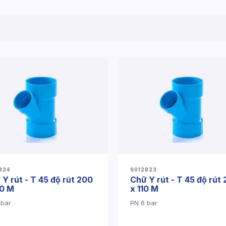
824
S012823
Y rút - T 45 độ rút 200
Chữ Y rút - T 45 độ rút
40 M
x 110 M
 bar
PN 6 bar