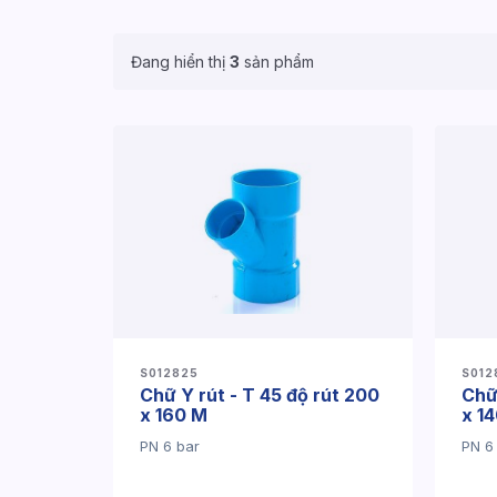
Đang hiển thị
3
sản phẩm
S012825
S012
Chữ Y rút - T 45 độ rút 200
Chữ 
x 160 M
x 1
PN 6 bar
PN 6