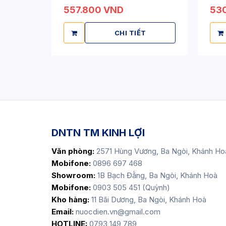
557.800 VND
53
CHI TIẾT
DNTN TM KINH LỢI
Văn phòng:
2571 Hùng Vương, Ba Ngòi, Khánh Ho
Mobifone:
0896 697 468
Showroom:
1B Bạch Đằng, Ba Ngòi, Khánh Hoà
Mobifone:
0903 505 451 (Quỳnh)
Kho hàng:
11 Bãi Dương, Ba Ngòi, Khánh Hoà
Email:
nuocdien.vn@gmail.com
HOTLINE:
0793 149 789