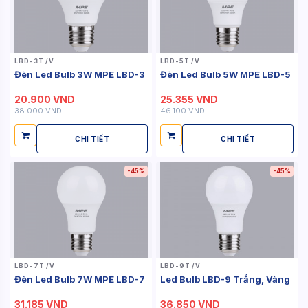
LBD-3T /V
LBD-5T /V
Đèn Led Bulb 3W MPE LBD-3
Đèn Led Bulb 5W MPE LBD-5
20.900 VND
25.355 VND
38.000 VND
46.100 VND
CHI TIẾT
CHI TIẾT
-45%
-45%
LBD-7T /V
LBD-9T /V
Đèn Led Bulb 7W MPE LBD-7
Led Bulb LBD-9 Trắng, Vàng
31.185 VND
36.850 VND