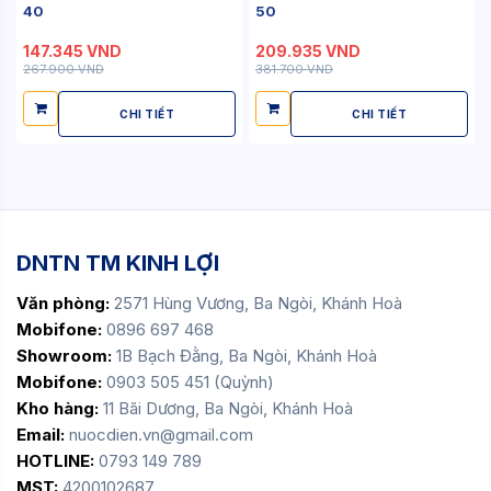
40
50
147.345 VND
209.935 VND
267.900 VND
381.700 VND
CHI TIẾT
CHI TIẾT
DNTN TM KINH LỢI
Văn phòng:
2571 Hùng Vương, Ba Ngòi, Khánh Hoà
Mobifone:
0896 697 468
Showroom:
1B Bạch Đằng, Ba Ngòi, Khánh Hoà
Mobifone:
0903 505 451 (Quỳnh)
Kho hàng:
11 Bãi Dương, Ba Ngòi, Khánh Hoà
Email:
nuocdien.vn@gmail.com
HOTLINE:
0793 149 789
MST:
4200102687