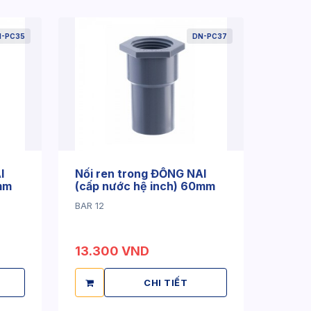
N-PC35
DN-PC37
I
Nối ren trong ĐỒNG NAI
mm
(cấp nước hệ inch) 60mm
BAR 12
13.300 VND
CHI TIẾT