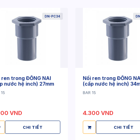
DN-PC34
D
 ren trong ĐỒNG NAI
Nối ren trong ĐỒNG NA
p nước hệ inch) 27mm
(cấp nước hệ inch) 34
 15
BAR 15
800 VND
4.300 VND
CHI TIẾT
CHI TIẾT