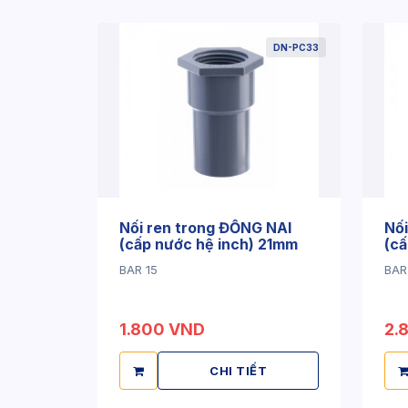
DN-PC33
Nối ren trong ĐỒNG NAI
Nối
(cấp nước hệ inch) 21mm
(cấ
BAR 15
BAR
1.800 VND
2.
CHI TIẾT