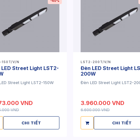
-40%
-150T/V/N
LST2-200T/V/N
 LED Street Light LST2-
Đèn LED Street Light L
0W
200W
LED Street Light LST2-150W
Đèn LED Street Light LST2-2
73.000 VND
3.960.000 VND
5.000 VND
6.600.000 VND
CHI TIẾT
CHI TIẾT