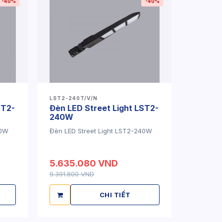
-40%
-40%
LST2-240T/V/N
ST2-
Đèn LED Street Light LST2-
240W
00W
Đèn LED Street Light LST2-240W
5.635.080 VND
9.391.800 VND
CHI TIẾT