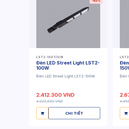
-40%
LST2-100T/V/N
LST2
Đèn LED Street Light LST2-
Đèn
100W
15
Đèn LED Street Light LST2-100W
Đèn 
2.412.300 VND
2.6
4.020.500 VND
4.45
CHI TIẾT